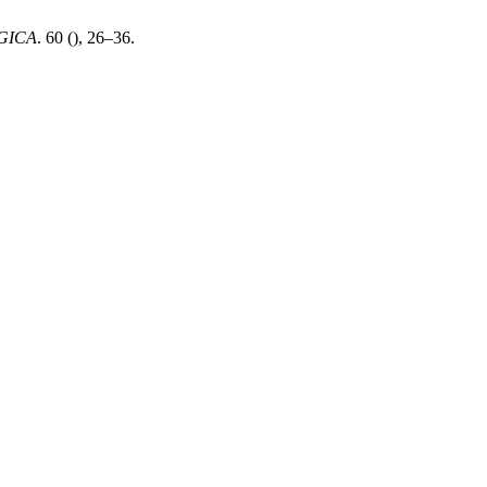
GICA
. 60 (), 26–36.