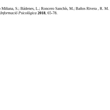
olo Miñana, S.; Bádenes, L.; Roncero Sanchís, M.; Baños Rivera , R. M
.
Informació Psicològica
2018
, 65-78.