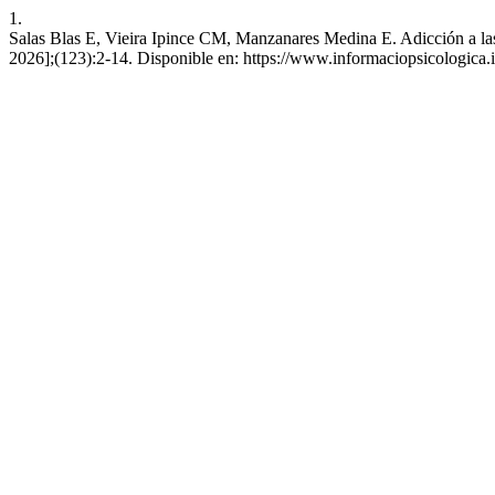
1.
Salas Blas E, Vieira Ipince CM, Manzanares Medina E. Adicción a las r
2026];(123):2-14. Disponible en: https://www.informaciopsicologica.i