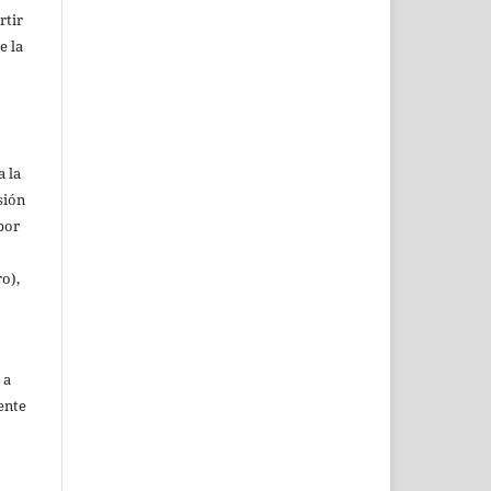
rtir
e la
a la
sión
(por
ro),
 a
ente