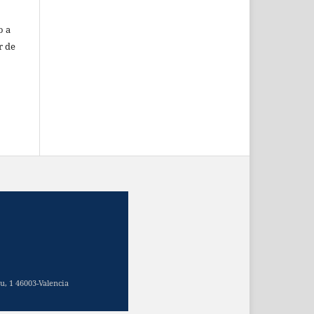
o a
r de
u, 1 46003-Valencia