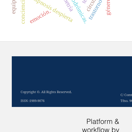
trastorno bipolar
simetría
hipnosis despierta
género.
conciencia
emoción.
Copyright ©. All Rights Reserved.
C/ Comt
ISSN :1989-9076
Tfno. 