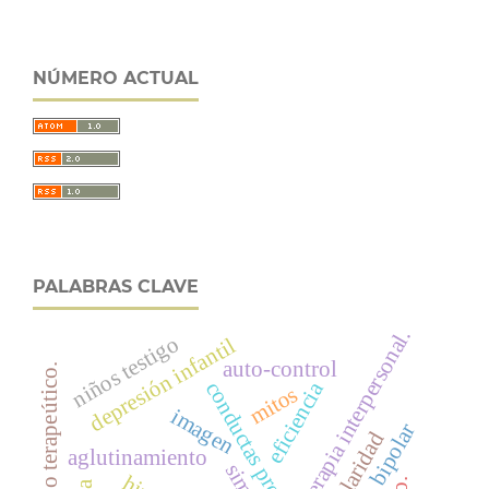
NÚMERO ACTUAL
PALABRAS CLAVE
terapia interpersonal.
niños testigo
depresión infantil
auto-control
equipo terapeútico.
conductas prodrómicas.
eficiencia
mitos
imagen
circularidad
aglutinamiento