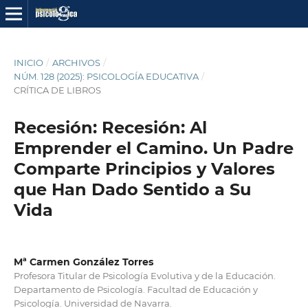
INICIO
/
ARCHIVOS
/
NÚM. 128 (2025): PSICOLOGÍA EDUCATIVA
/
CRÍTICA DE LIBROS
Recesión: Recesión: Al
Emprender el Camino. Un Padre
Comparte Principios y Valores
que Han Dado Sentido a Su
Vida
Mª Carmen González Torres
Profesora Titular de Psicología Evolutiva y de la Educación.
Departamento de Psicología. Facultad de Educación y
Psicología. Universidad de Navarra.