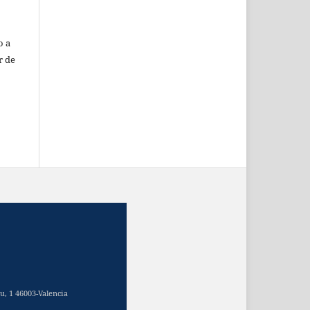
o a
r de
u, 1 46003-Valencia