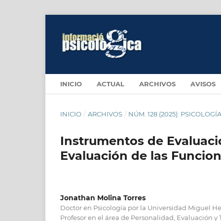
INICIO
ACTUAL
ARCHIVOS
AVISOS
INICIO
/
ARCHIVOS
/
NÚM. 128 (2025): PSICOLOG
Instrumentos de Evaluació
Evaluación de las Funcion
Jonathan Molina Torres
Doctor en Psicología por la Universidad Miguel H
Profesor en el área de Personalidad, Evaluación y