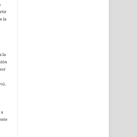
n
rtir
e la
a la
sión
(por
ro),
 a
ente