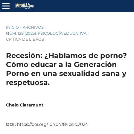
INICIO
/
ARCHIVOS
/
NÚM. 128 (2025): PSICOLOGÍA EDUCATIVA
/
CRÍTICA DE LIBROS
Recesión: ¿Hablamos de porno?
Cómo educar a la Generación
Porno en una sexualidad sana y
respetuosa.
Chelo Claramunt
DOI:
https://doi.org/10.70478/ipsic.2024