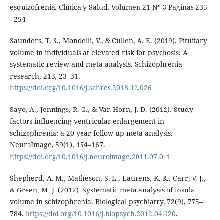
esquizofrenia. Clínica y Salud. Volumen 21 Nº 3 Paginas 235
- 254
Saunders, T. S., Mondelli, V., & Cullen, A. E. (2019). Pituitary
volume in individuals at elevated risk for psychosis: A
systematic review and meta-analysis. Schizophrenia
research, 213, 23–31.
https://doi.org/10.1016/j.schres.2018.12.026
Sayo, A., Jennings, R. G., & Van Horn, J. D. (2012). Study
factors influencing ventricular enlargement in
schizophrenia: a 20 year follow-up meta-analysis.
NeuroImage, 59(1), 154–167.
https://doi.org/10.1016/j.neuroimage.2011.07.011
Shepherd, A. M., Matheson, S. L., Laurens, K. R., Carr, V. J.,
& Green, M. J. (2012). Systematic meta-analysis of insula
volume in schizophrenia. Biological psychiatry, 72(9), 775–
784.
https://doi.org/10.1016/j.biopsych.2012.04.020
.