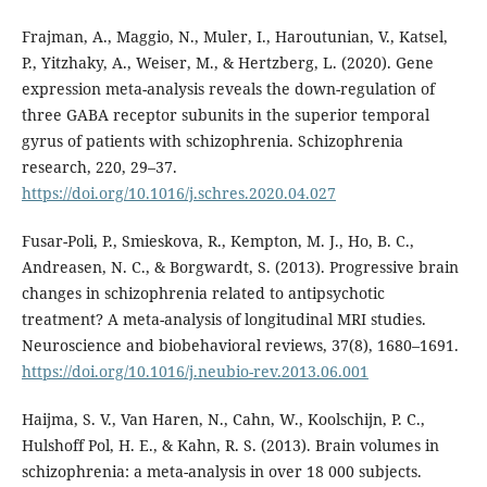
Frajman, A., Maggio, N., Muler, I., Haroutunian, V., Katsel,
P., Yitzhaky, A., Weiser, M., & Hertzberg, L. (2020). Gene
expression meta-analysis reveals the down-regulation of
three GABA receptor subunits in the superior temporal
gyrus of patients with schizophrenia. Schizophrenia
research, 220, 29–37.
https://doi.org/10.1016/j.schres.2020.04.027
Fusar-Poli, P., Smieskova, R., Kempton, M. J., Ho, B. C.,
Andreasen, N. C., & Borgwardt, S. (2013). Progressive brain
changes in schizophrenia related to antipsychotic
treatment? A meta-analysis of longitudinal MRI studies.
Neuroscience and biobehavioral reviews, 37(8), 1680–1691.
https://doi.org/10.1016/j.neubio-rev.2013.06.001
Haijma, S. V., Van Haren, N., Cahn, W., Koolschijn, P. C.,
Hulshoff Pol, H. E., & Kahn, R. S. (2013). Brain volumes in
schizophrenia: a meta-analysis in over 18 000 subjects.