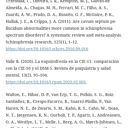
Trzesniak, C., Oliveira, I. R., Kempton, M. J., Galvão-de
Almeida, A., Chagas, M. H., Ferrari, M. C., Filho, A. S.,
Zuardi, A. W., Prado, D. A., Busatto, G. F., McGuire, P. K.,
Hallak, J. E., & Crippa, J. A. (2011). Are cavum septum pe-
llucidum abnormalities more common in schizophrenia
spectrum disorders? A systematic review and meta-analysis.
Schizophrenia research, 125(1), 1–12.
https://doi.org/10.1016/j.schres.2010.09.016
Valle R. (2020). La esquizofrenia en la CIE-11: comparación
con la CIE-10 y el DSM-5. Revista de psiquiatría y salud
mental, 13(2), 95–104.
https://doi.org/10.1016/j.rpsm.2020.01.001
.
Walton, E., Hibar, D. P., van Erp, T. G., Potkin, S. G., Roiz-
Santiañez, R., Crespo-Facorro, B., Suarez-Pinilla, P., Van
Haren, N. E., de Zwarte, S. M., Kahn, R. S., Cahn, W., Doan,
N. T., Jørgensen, K. N., Gurholt, T. P., Agartz, I., Andreassen,
O. A., Westlye, L. T., Melle, I., Berg, A. O., Mørch-Johnsen, L.,