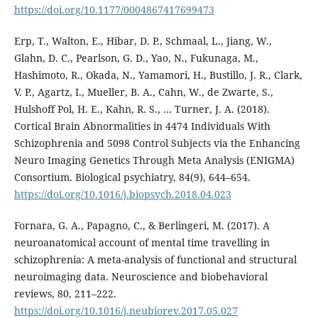
https://doi.org/10.1177/0004867417699473
Erp, T., Walton, E., Hibar, D. P., Schmaal, L., Jiang, W.,
Glahn, D. C., Pearlson, G. D., Yao, N., Fukunaga, M.,
Hashimoto, R., Okada, N., Yamamori, H., Bustillo, J. R., Clark,
V. P., Agartz, I., Mueller, B. A., Cahn, W., de Zwarte, S.,
Hulshoff Pol, H. E., Kahn, R. S., … Turner, J. A. (2018).
Cortical Brain Abnormalities in 4474 Individuals With
Schizophrenia and 5098 Control Subjects via the Enhancing
Neuro Imaging Genetics Through Meta Analysis (ENIGMA)
Consortium. Biological psychiatry, 84(9), 644–654.
https://doi.org/10.1016/j.biopsych.2018.04.023
Fornara, G. A., Papagno, C., & Berlingeri, M. (2017). A
neuroanatomical account of mental time travelling in
schizophrenia: A meta-analysis of functional and structural
neuroimaging data. Neuroscience and biobehavioral
reviews, 80, 211–222.
https://doi.org/10.1016/j.neubiorev.2017.05.027