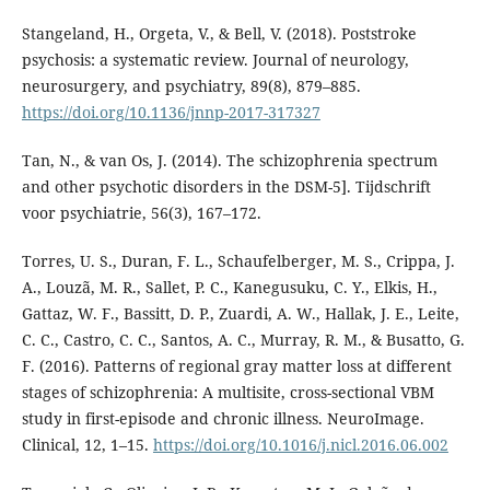
Stangeland, H., Orgeta, V., & Bell, V. (2018). Poststroke
psychosis: a systematic review. Journal of neurology,
neurosurgery, and psychiatry, 89(8), 879–885.
https://doi.org/10.1136/jnnp-2017-317327
Tan, N., & van Os, J. (2014). The schizophrenia spectrum
and other psychotic disorders in the DSM-5]. Tijdschrift
voor psychiatrie, 56(3), 167–172.
Torres, U. S., Duran, F. L., Schaufelberger, M. S., Crippa, J.
A., Louzã, M. R., Sallet, P. C., Kanegusuku, C. Y., Elkis, H.,
Gattaz, W. F., Bassitt, D. P., Zuardi, A. W., Hallak, J. E., Leite,
C. C., Castro, C. C., Santos, A. C., Murray, R. M., & Busatto, G.
F. (2016). Patterns of regional gray matter loss at different
stages of schizophrenia: A multisite, cross-sectional VBM
study in first-episode and chronic illness. NeuroImage.
Clinical, 12, 1–15.
https://doi.org/10.1016/j.nicl.2016.06.002