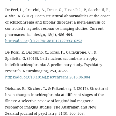
De Peri, L., Crescini, A., Deste, G., Fusar-Poli, P., Sacchetti, E.,
& Vita, A. (2012). Brain structural abnormalities at the onset
of schizophrenia and bipolar disorder: a meta-analysis of
controlled magnetic resonance imaging studies. Current
pharmaceutical design, 18(4), 486–494.
https://doi.org/10.2174/138161212799316253
De Rossi, P., Dacquino, C., Piras, F., Caltagirone, C., &
Spalletta, G. (2016). Left nucleus accumbens atrophy
indeficit schizophrenia: A preliminary study. Psychiatry
research. Neuroimaging, 254, 48–55.
https://doi.org/10.1016/j.pscychresns.2016.06.004
Dietsche, B., Kircher, T., & Falkenberg, I. (2017). Structural
brain changes in schizophrenia at different stages of the
illness: A selective review of longitudinal magnetic
resonance imaging studies. The Australian and New
Zealand journal of psychiatry, 51(5), 500–508.