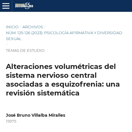
INICIO
/
ARCHIVOS
/
NÚM. 125-126 (2023): PSICOLOGÍA AFIRMATIVA Y DIVERSIDAD
SEXUAL
/
TEMAS DE ESTUDIO
Alteraciones volumétricas del
sistema nervioso central
asociadas a esquizofrenia: una
revisión sistemática
José Bruno Villalba Miralles
15975