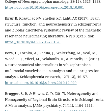
College of Neuropsychopharmacology, 28(12), 1325–1338.
https://doi.org/10.1016/j.euroneuro.2018.10.001
Birur B, Kraguljac NV, Shelton RC, Lahti AC (2017). Brain
structure, function, and neurochemistry in schizophrenia
and bipolar disorder-a systematic review of the magnetic
resonance neuroimaging literature. NPJ S 3;3:15. doi:
https://10.1038/s41537-017-0013-9
.
Bora, E., Fornito, A., Radua, J., Walterfang, M., Seal, M.,
Wood, S. J., Yücel, M., Velakoulis, D., & Pantelis, C. (2011).
Neuroanatomical abnormalities in schizophrenia: a
multimodal voxelwise meta-analysis and metaregression
analysis. Schizophrenia research, 127(1-3), 46–57.
https://doi.org/10.1016/j.schres.2010.12.020
Brugger, S. P., & Howes, O. D. (2017). Heterogeneity and
Homogeneity of Regional Brain Structure in Schizophrenia:
A Meta-analysis. JAMA psychiatry, 74(11), 1104–1111.