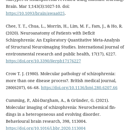
Brain. Mar 1;143(3):1027-10. doi:
https://10.1093/brain/awaa025
.
Chee, T. T., Chua, L., Morrin, H., Lim, M. F., Fam, J., & Ho, R.
(2020). Neuroanatomy of Patients with Deficit
Schizophrenia: An Exploratory Quantitative Meta-Analysis
of Structural Neuroimaging Studies. International journal of
environmental research and public health, 17(17), 6227.
https://doi.org/10.3390/ijerph17176227
Crow T. J. (1980). Molecular pathology of schizophrenia:
more than one disease process?. British medical journal,
280(6207), 66–68.
https://doi.org/10.1136/bmj.280.6207.66
Cumming, P., Abi-Dargham, A., & Gründer, G. (2021).
Molecular imaging of schizophrenia: Neurochemical fin-
dings in a heterogeneous and evolving disorder.
Behavioural brain research, 398, 113004.
https://doi.org/10.1016/j.bbr.2020.113004