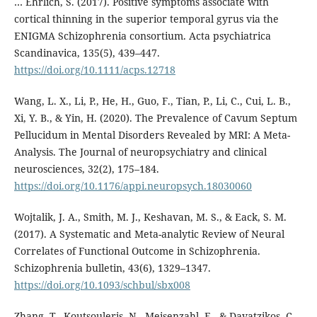
… Ehrlich, S. (2017). Positive symptoms associate with
cortical thinning in the superior temporal gyrus via the
ENIGMA Schizophrenia consortium. Acta psychiatrica
Scandinavica, 135(5), 439–447.
https://doi.org/10.1111/acps.12718
Wang, L. X., Li, P., He, H., Guo, F., Tian, P., Li, C., Cui, L. B.,
Xi, Y. B., & Yin, H. (2020). The Prevalence of Cavum Septum
Pellucidum in Mental Disorders Revealed by MRI: A Meta-
Analysis. The Journal of neuropsychiatry and clinical
neurosciences, 32(2), 175–184.
https://doi.org/10.1176/appi.neuropsych.18030060
Wojtalik, J. A., Smith, M. J., Keshavan, M. S., & Eack, S. M.
(2017). A Systematic and Meta-analytic Review of Neural
Correlates of Functional Outcome in Schizophrenia.
Schizophrenia bulletin, 43(6), 1329–1347.
https://doi.org/10.1093/schbul/sbx008
Zhang, T., Koutsouleris, N., Meisenzahl, E., & Davatzikos, C.