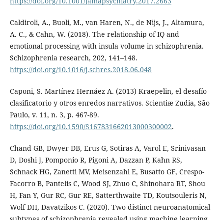
https://doi.org/10.1001/jamapsychiatry.2017.2663
Caldiroli, A., Buoli, M., van Haren, N., de Nijs, J., Altamura,
A. C., & Cahn, W. (2018). The relationship of IQ and
emotional processing with insula volume in schizophrenia.
Schizophrenia research, 202, 141–148.
https://doi.org/10.1016/j.schres.2018.06.048
Caponi, S. Martínez Hernáez A. (2013) Kraepelin, el desafío
clasificatorio y otros enredos narrativos. Scientiæ Zudia, São
Paulo, v. 11, n. 3, p. 467-89.
https://doi.org/10.1590/S167831662013000300002
.
Chand GB, Dwyer DB, Erus G, Sotiras A, Varol E, Srinivasan
D, Doshi J, Pomponio R, Pigoni A, Dazzan P, Kahn RS,
Schnack HG, Zanetti MV, Meisenzahl E, Busatto GF, Crespo-
Facorro B, Pantelis C, Wood SJ, Zhuo C, Shinohara RT, Shou
H, Fan Y, Gur RC, Gur RE, Satterthwaite TD, Koutsouleris N,
Wolf DH, Davatzikos C. (2020). Two distinct neuroanatomical
subtypes of schizophrenia revealed using machine learning.