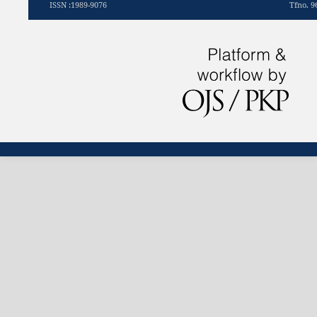
ISSN :1989-9076
Tfno. 