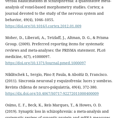
verbal hallucinations in schizophrenia: a quantitative meta-
analysis of voxel-based morphometry studies. Cortex; a
journal devoted to the study of the nervous system and
behavior, 49(4), 1046–1055.
https://doi.org/10.1016/j.cortex.2012.01.009
Moher, D., Liberati, A., Tetzlaff, J., Altman, D. G., & Prisma
Group. (2009). Preferred reporting items for systematic
reviews and meta-analyses: the PRISMA statement. PLoS
medicine, 6(7), e1000097.
https://doi.org/10.1371/journal.pmed.1000097
Niklitschek L, Sergio, Pino P, Paula, & Aboitiz D, Francisco.
(2011). Sincronía neuronal y esquizofrenia: luces y sombras.
Revista chilena de neuro-psiquiatría, 49(4), 372-380.
https://dx.doi.org/10.4067/S0717-92272011000400009
Osimo, E. F., Beck, K., Reis Marques, T., & Howes, O. D.
(2019). Synaptic loss in schizophrenia: a meta-analysis and
systematic review of synaptic protein and mRNA measures.