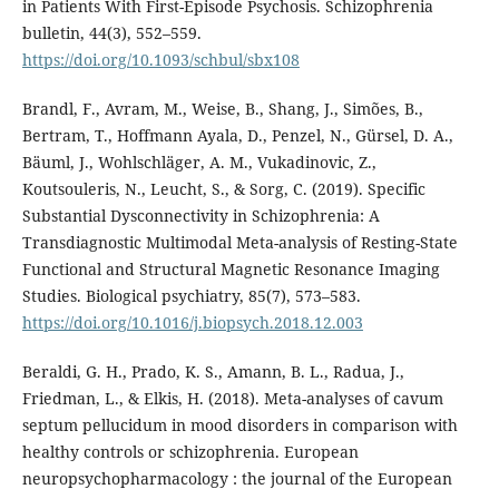
in Patients With First-Episode Psychosis. Schizophrenia
bulletin, 44(3), 552–559.
https://doi.org/10.1093/schbul/sbx108
Brandl, F., Avram, M., Weise, B., Shang, J., Simões, B.,
Bertram, T., Hoffmann Ayala, D., Penzel, N., Gürsel, D. A.,
Bäuml, J., Wohlschläger, A. M., Vukadinovic, Z.,
Koutsouleris, N., Leucht, S., & Sorg, C. (2019). Specific
Substantial Dysconnectivity in Schizophrenia: A
Transdiagnostic Multimodal Meta-analysis of Resting-State
Functional and Structural Magnetic Resonance Imaging
Studies. Biological psychiatry, 85(7), 573–583.
https://doi.org/10.1016/j.biopsych.2018.12.003
Beraldi, G. H., Prado, K. S., Amann, B. L., Radua, J.,
Friedman, L., & Elkis, H. (2018). Meta-analyses of cavum
septum pellucidum in mood disorders in comparison with
healthy controls or schizophrenia. European
neuropsychopharmacology : the journal of the European