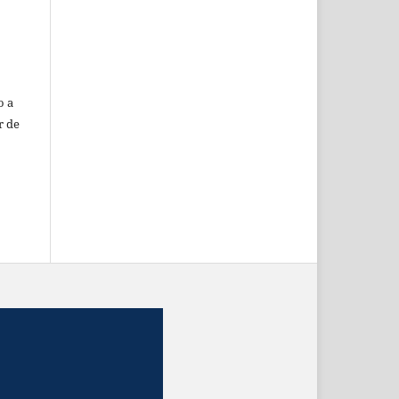
o a
r de