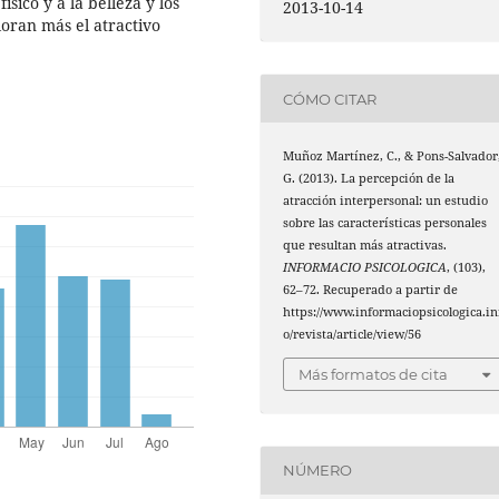
sico y a la belleza y los
2013-10-14
oran más el atractivo
CÓMO CITAR
Muñoz Martínez, C., & Pons-Salvador
G. (2013). La percepción de la
atracción interpersonal: un estudio
sobre las características personales
que resultan más atractivas.
INFORMACIO PSICOLOGICA
, (103),
62–72. Recuperado a partir de
https://www.informaciopsicologica.in
o/revista/article/view/56
Más formatos de cita
NÚMERO