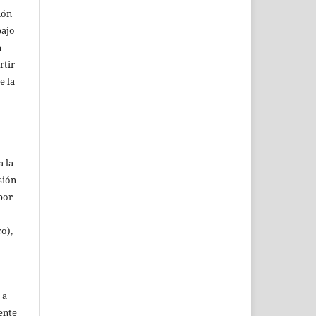
ión
bajo
n
rtir
e la
a la
sión
(por
ro),
 a
ente