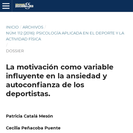
INICIO
/
ARCHIVOS
/
NÚM. 112 (2016): PSICOLOGÍA APLICADA EN EL DEPORTE Y LA
ACTIVIDAD FÍSICA
/
DOSSIER
La motivación como variable
influyente en la ansiedad y
autoconfianza de los
deportistas.
Patricia Catalá Mesón
Cecilia Peñacoba Puente