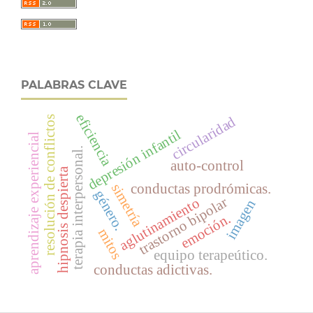
PALABRAS CLAVE
eficiencia
circularidad
resolución de conflictos
depresión infantil
aprendizaje experiencial
terapia interpersonal.
auto-control
hipnosis despierta
simetría
conductas prodrómicas.
género.
trastorno bipolar
aglutinamiento
imagen
emoción.
mitos
equipo terapeútico.
conductas adictivas.